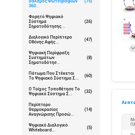
Θάλαμος Φωτογραφιών
(75)
360...
Φορητό Ψηφιακό
Σύστημα
(26)
Σηματοδότησης...
Διαλογικό Περίπτερο
(47)
Οθόνης Αφής...
Ψηφιακή Περίφραξη
Συστημάτων
(8)
Σηματοδότησ...
Πάτωμα Που Στέκεται
(60)
Το Ψηφιακό Σύστημα Σ...
Ο Τοίχος Τοποθέτησε Το
(32)
Ψηφιακό Σύστημα Σ...
Λεπτο
Περίπτερο
Θερμοκρασίας
(14)
Αναγνώρισης Προσώ...
Μ
Π
Ψηφιακό Διαλογικό
(5)
Whiteboard...