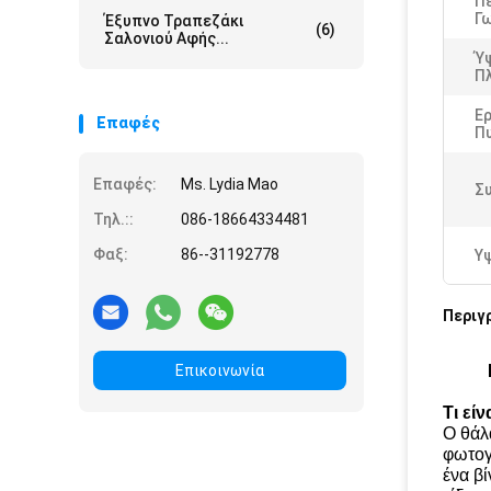
Π
Γ
Έξυπνο Τραπεζάκι
(6)
Σαλονιού Αφής...
Ύ
Π
Ε
Επαφές
Π
Επαφές:
Ms. Lydia Mao
Σ
Τηλ.::
086-18664334481
Φαξ:
86--31192778
Υ
Περιγ
Επικοινωνία
Τι εί
Ο θάλ
φωτογ
ένα β