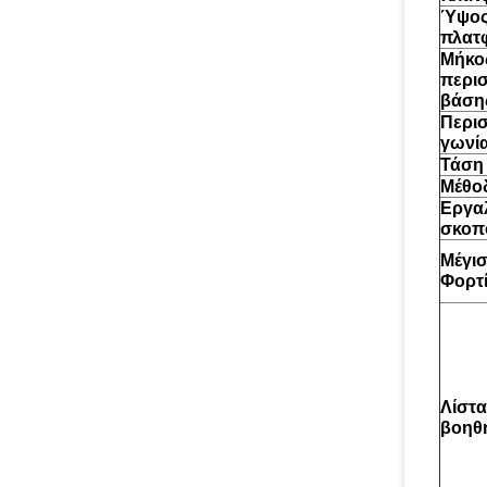
Ύψο
πλατ
Μήκο
περι
βάση
Περι
γωνί
Τάση
Μέθοδ
Εργα
σκοπ
Μέγι
Φορτ
Λίστα
βοηθ