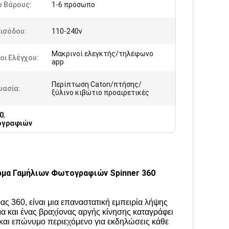
ο Βάρους:
1-6 πρόσωπο
ισόδου:
110-240v
Μακρινοί ελεγκτής/τηλέφωνο
οι Ελέγχου:
app
Περίπτωση Caton/πτήσης/
υασία:
ξύλινο κιβώτιο προαιρετικές
0
,
ογραφιών
μα Γαμήλιων Φωτογραφιών Spinner 360
 360, είναι μια επαναστατική εμπειρία λήψης
 και ένας βραχίονας αργής κίνησης καταγράφει
ό και επώνυμο περιεχόμενο για εκδηλώσεις κάθε