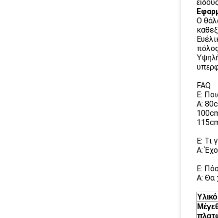
είδους
Εφαρμ
Ο θάλ
καθεξ
Ευέλι
πόλος
Υψηλή
υπερφ
FAQ
Ε: Πο
Α: 80
100cm
115cm
Ε: Τι 
Α: Έχ
Ε: Πό
Α: Θα
Υλικό
Μέγε
πλατ