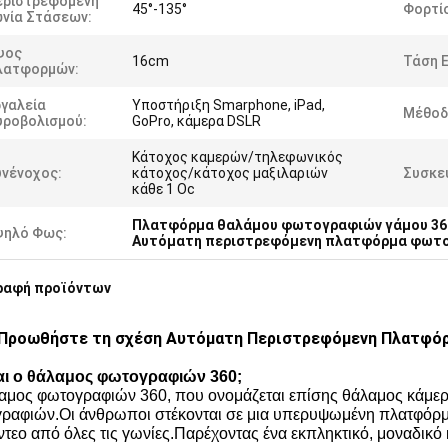
εριστρεφόμενη
45°-135°
Φορτί
ωνία Στάσεων:
ψος
16cm
Τάση Ε
λατφορμών:
ργαλεία
Υποστήριξη Smarphone, iPad,
Μέθοδ
υροβολισμού:
GoPro, κάμερα DSLR
Κάτοχος καμερών/τηλεφωνικός
υνένοχος:
κάτοχος/κάτοχος μαξιλαριών
Συσκε
κάθε 1 Oc
Πλατφόρμα θαλάμου φωτογραφιών γάμου 36
ψηλό Φως:
Αυτόματη περιστρεφόμενη πλατφόρμα φωτ
ραφή προϊόντων
Προωθήστε τη σχέση Αυτόματη Περιστρεφόμενη Πλατφόρ
ναι ο θάλαμος φωτογραφιών 360;
αμος φωτογραφιών 360, που ονομάζεται επίσης θάλαμος κάμερας
ραφιών.Οι άνθρωποι στέκονται σε μια υπερυψωμένη πλατφόρμα
ίντεο από όλες τις γωνίες.Παρέχοντας ένα εκπληκτικό, μοναδικ