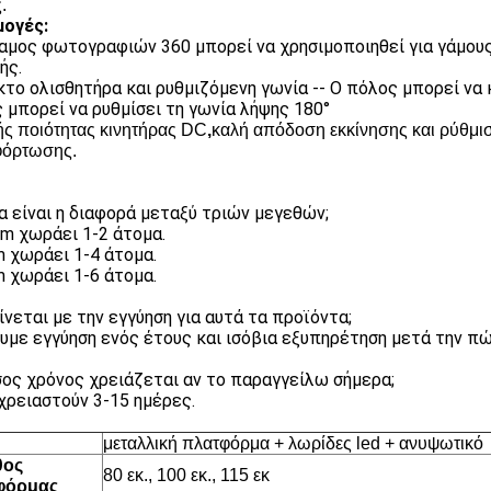
.
ογές:
αμος φωτογραφιών 360 μπορεί να χρησιμοποιηθεί για γάμους,
ής.
κτο ολισθητήρα και ρυθμιζόμενη γωνία -- Ο πόλος μπορεί να κ
 μπορεί να ρυθμίσει τη γωνία λήψης 180°
ς ποιότητας κινητήρας DC
,
καλή απόδοση εκκίνησης και ρύθμισ
όρτωσης.
ια είναι η διαφορά μεταξύ τριών μεγεθών;
cm χωράει 1-2 άτομα.
 χωράει 1-4 άτομα.
 χωράει 1-6 άτομα.
γίνεται με την εγγύηση για αυτά τα προϊόντα;
ουμε εγγύηση ενός έτους και ισόβια εξυπηρέτηση μετά την πώ
σος χρόνος χρειάζεται αν το παραγγείλω σήμερα;
 χρειαστούν 3-15 ημέρες.
μεταλλική πλατφόρμα + λωρίδες led + ανυψωτικό
θος
80 εκ., 100 εκ., 115 εκ
φόρμας