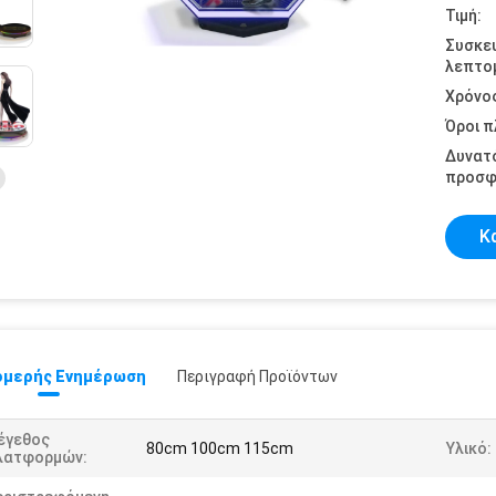
Τιμή:
Συσκε
λεπτομ
Χρόνο
Όροι 
Δυνατ
προσφ
Κ
μερής Ενημέρωση
Περιγραφή Προϊόντων
έγεθος
80cm 100cm 115cm
Υλικό:
λατφορμών: