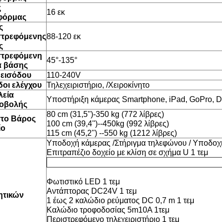
ς
16 εκ
φόρμας
ς
στρεφόμενης
88-120 εκ
ς
στρεφόμενη
45°-135°
α βάσης
 εισόδου
110-240V
οι ελέγχου
Τηλεχειριστήριο, /Χειροκίνητο
λεία
Υποστήριξη κάμερας Smartphone, iPad, GoPro, 
οβολής
80 cm (31,5'')-350 kg (772 λίβρες)
στο Βάρος
100 cm (39,4'')--450kg (992 λίβρες)
ίο
115 cm (45,2'') --550 kg (1212 λίβρες)
Υποδοχή κάμερας /Στήριγμα τηλεφώνου / Υποδοχή
Επιτραπέζιο δοχείο με κλίση σε σχήμα U 1 τεμ
Φωτιστικό LED 1 τεμ
Αντάπτορας DC24V 1 τεμ
ητικών
1 έως 2 καλώδιο ρεύματος DC 0,7 m 1 τεμ
Καλώδιο τροφοδοσίας 5m10A 1τεμ
Περιστρεφόμενο τηλεχειριστήριο 1 τεμ