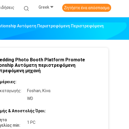
Greek
Ειδήσεις
Ζητήστε ένα απόσπασμα
lationship Αυτόματη Περιστρεφόμενη Περιστρεφόμενη
edding Photo Booth Platform Promote
ionship Αυτόματη περιστρεφόμενη
τρεφόμενη μηχανή
μέρειες:
καταγωγής:
Foshan, Κίνα
:
WD
μής & Αποστολής Όροι:
ητα
1 PC
ελίας min: