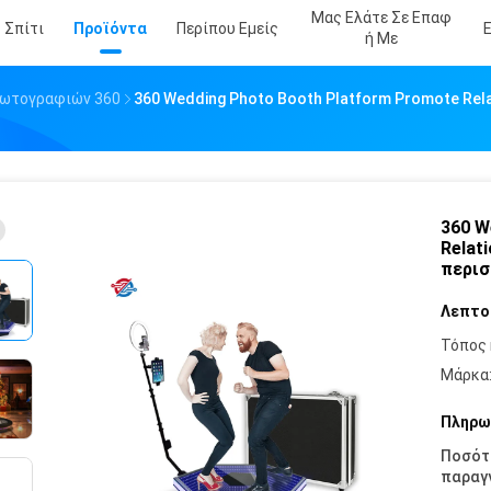
Μας Ελάτε Σε Επαφ
Σπίτι
Προϊόντα
Περίπου Εμείς
Ή Με
Φωτογραφιών 360
360 Wedding Photo Booth Platform Promote Re
360 W
Relat
περισ
Λεπτο
Τόπος 
Μάρκα
Πληρω
Ποσότ
παραγγ