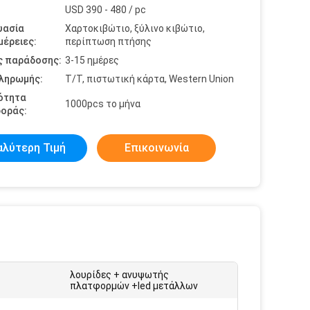
USD 390 - 480 / pc
υασία
Χαρτοκιβώτιο, ξύλινο κιβώτιο,
έρειες:
περίπτωση πτήσης
ς παράδοσης:
3-15 ημέρες
πληρωμής:
T/T, πιστωτική κάρτα, Western Union
ότητα
1000pcs το μήνα
οράς:
αλύτερη Τιμή
Επικοινωνία
λουρίδες + ανυψωτής
πλατφορμών +led μετάλλων