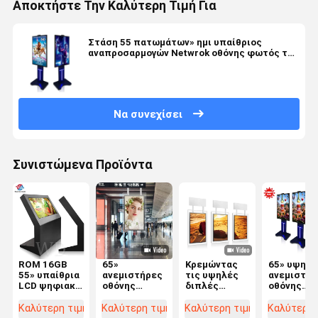
Αποκτήστε Την Καλύτερη Τιμή Για
Στάση 55 πατωμάτων» ημι υπαίθριος
αναπροσαρμογών Netwrok οθόνης φωτός του
ήλιου ορατός LCD
Να συνεχίσει
Συνιστώμενα Προϊόντα
ROM 16GB
65»
Κρεμώντας
65» υψηλο
55» υπαίθρια
ανεμιστήρες
τις υψηλές
ανεμιστήρ
LCD ψηφιακά
οθόνης
διπλές
οθόνης
αρρενωπά
επίδειξης
οθόνες
φωτεινότ
παράθυρα
LCD
επίδειξης
LCD
Καλύτερη τιμή
Καλύτερη τιμή
Καλύτερη τιμή
Καλύτερη 
Linux
παραθύρων
φωτεινότητας
επίδειξης