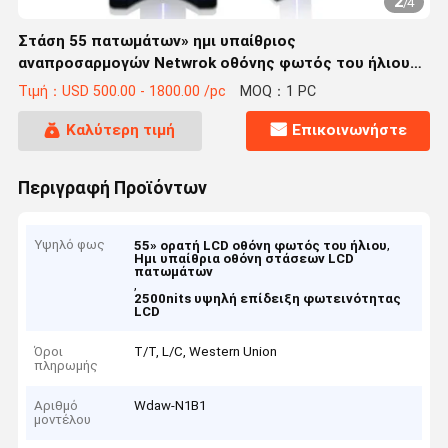
2
/
4
Στάση 55 πατωμάτων» ημι υπαίθριος
αναπροσαρμογών Netwrok οθόνης φωτός του ήλιου
ορατός LCD
Τιμή：USD 500.00 - 1800.00 /pc
MOQ：1 PC
Καλύτερη τιμή
Επικοινωνήστε
Περιγραφή Προϊόντων
Υψηλό φως
,
55» ορατή LCD οθόνη φωτός του ήλιου
Ημι υπαίθρια οθόνη στάσεων LCD
πατωμάτων
,
2500nits υψηλή επίδειξη φωτεινότητας
LCD
Όροι
T/T, L/C, Western Union
πληρωμής
Αριθμό
Wdaw-N1B1
μοντέλου