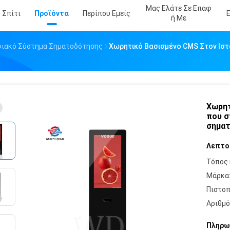
Μας Ελάτε Σε Επαφ
Σπίτι
Προϊόντα
Περίπου Εμείς
Ή Με
φιακό Σύστημα Σηματοδότησης
Χωρητικό Βασισμένο CMS Στον Ισ
Χωρητ
που σ
σημα
Λεπτο
Τόπος 
Μάρκα
Πιστοπ
Αριθμό
Πληρω