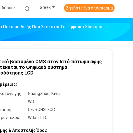
Greek
Ειδήσεις
Ζητήστε ένα απόσπασμα
τό Πάτωμα Αφής Που Στέκεται Το Ψηφιακό Σύστημα
ικό βασισμένο CMS στον Ιστό πάτωμα αφής
τέκεται το ψηφιακό σύστημα
τοδότησης LCD
μέρειες:
καταγωγής:
Guangzhou, Κίνα
:
WD
οίηση:
CE, ROHS, FCC
 μοντέλου:
Wdaf-T1C
μής & Αποστολής Όροι: