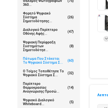
Θάλαμος Φωτογραφιών
(75)
360...
Φορητό Ψηφιακό
Σύστημα
(26)
Σηματοδότησης...
Διαλογικό Περίπτερο
(47)
Οθόνης Αφής...
Ψηφιακή Περίφραξη
Συστημάτων
(8)
Σηματοδότησ...
Πάτωμα Που Στέκεται
(60)
Το Ψηφιακό Σύστημα Σ...
Ο Τοίχος Τοποθέτησε Το
(32)
Ψηφιακό Σύστημα Σ...
Περίπτερο
Θερμοκρασίας
(14)
Αναγνώρισης Προσώ...
Λεπτο
Ψηφιακό Διαλογικό
(5)
Whiteboard...