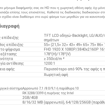
 το μήνυμα διαφήμισής σας σε HD που η χωρητική οθόνη αφής όχι μόνο 
σιάζει επίσης τους επισκέπτες. Καθιστά τις διαδικασίες διαδικασιών στ
ο σχέδιο είναι διαθέσιμο στο ευρύ φάσμα των μεγεθών για να ικανοποιήσ
διαγραφή
TFT LCD οδηγώ-Backlight, LG/AUO
 επίδειξης
σημάτων
ος επίδειξης
55» (21,5» 32» 43» 49» 65» 75» 86
το ψήφισμα
FHD 1920 Χ 1080P/3840x2160P 16:
 εξέτασης
178°(H)/178°(V)
ινότητα
≥ 350cd/m ²
γία αντίθεσης
1200:1
εια αφής
Περισσότερο από 90% της αφής η 
Χωρητική αφή
υργικό σύστημα
Αρρενωπό 7,1 /8.0/9,1 ή παράθυρα 10
RK 3288/3399 ή πυρήνας της Intel
2GB/4GB
8/16/32 ΜΒ (αρρενωπό), 64/128/256GB (παράθ