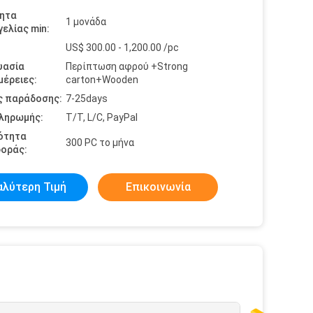
ητα
1 μονάδα
ελίας min:
US$ 300.00 - 1,200.00 /pc
υασία
Περίπτωση αφρού +Strong
έρειες:
carton+Wooden
ς παράδοσης:
7-25days
πληρωμής:
T/T, L/C, PayPal
ότητα
300 PC το μήνα
οράς:
αλύτερη Τιμή
Επικοινωνία