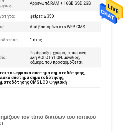
μα
Αρρενωπά RAM + 16GB SSD 2GB
ργίας::
νότητα:
ψείρες ≥ 350
ος:
Από βασισμένο στο WEB CMS
ιοδότηση:
1 έτος
Περίφραξη, χρώμα, τυπωμένη
σία:
ύλη ΛΟΓΟΤΥΠΩΝ, μέγεθος,
κάμερα που προσαρμόζεται
εται το ψηφιακό σύστημα σηματοδότησης
,
φιακό σύστημα σηματοδότησης
,
σηματοδότησης CMS LCD ψηφιακή
ημίζουν τον τύπο δικτύων του τοπικού
BT