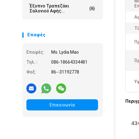
Μ
Έξυπνο Τραπεζάκι
Επ
(6)
Σαλονιού Αφής...
Α
Τ
Επαφές
Π
Επαφές:
Ms. Lydia Mao
Όρ
Τηλ.::
086-18664334481
Φαξ:
86--31192778
Υ
Περιγ
Επικοινωνία
43