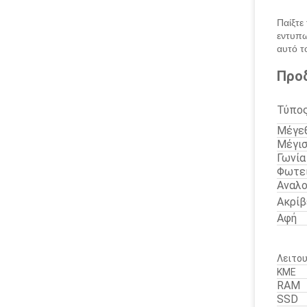
Παίξτε
εντυπω
αυτό τ
Προ
Τύπος
Μέγεθ
Μέγισ
Γωνία
Φωτε
Αναλο
Ακρίβ
Αφή
Λειτο
ΚΜΕ
RAM
SSD