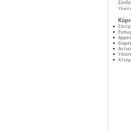
Σύνδε
Υλικό 
Κύρι
Επιτρ
Ενσωμ
Αρρεν
Ευφυή
Αντιε
Υποστ
Χτισμ