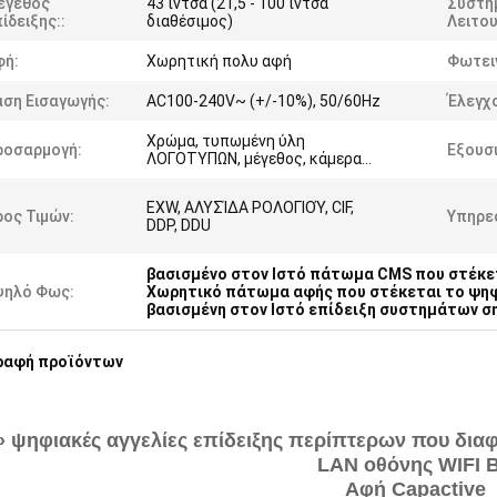
έγεθος
43 ίντσα (21,5 - 100 ίντσα
Σύστη
ίδειξης::
διαθέσιμος)
Λειτου
φή:
Χωρητική πολυ αφή
Φωτει
άση Εισαγωγής:
AC100-240V~ (+/-10%), 50/60Hz
Έλεγχ
Χρώμα, τυπωμένη ύλη
ροσαρμογή:
Εξουσ
ΛΟΓΟΤΥΠΩΝ, μέγεθος, κάμερα…
EXW, ΑΛΥΣΊΔΑ ΡΟΛΟΓΙΟΎ, CIF,
ος Τιμών:
Υπηρε
DDP, DDU
βασισμένο στον Ιστό πάτωμα CMS που στέκ
ψηλό Φως:
Χωρητικό πάτωμα αφής που στέκεται το ψη
βασισμένη στον Ιστό επίδειξη συστημάτων 
ραφή προϊόντων
» ψηφιακές αγγελίες επίδειξης περίπτερων που διαφ
LAN οθόνης WIFI 
Αφή Capactive