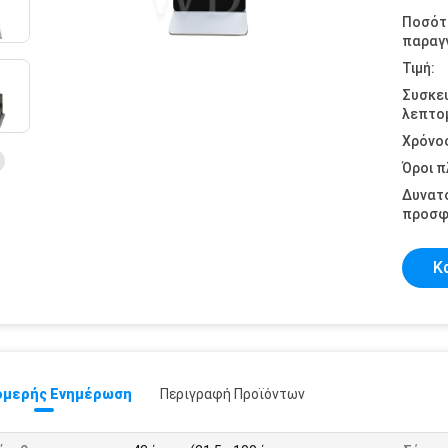
Ποσότ
παραγγ
Τιμή:
Συσκε
λεπτομ
Χρόνο
Όροι 
Δυνατ
προσφ
Κ
μερής Ενημέρωση
Περιγραφή Προϊόντων