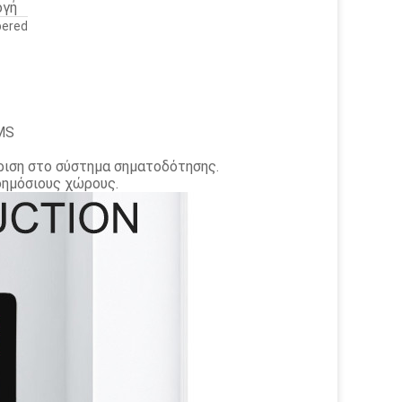
ογή
pered
MS
ριση στο σύστημα σηματοδότησης.
δημόσιους χώρους.