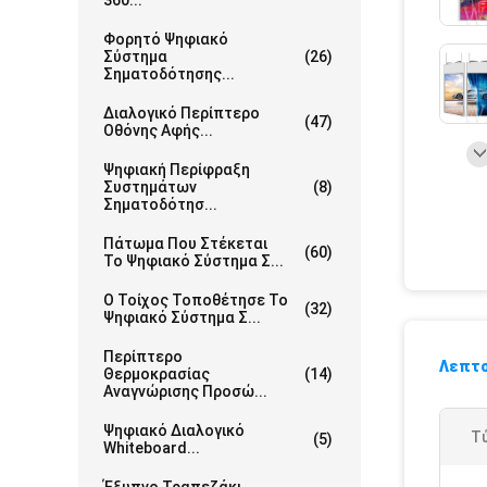
360...
Φορητό Ψηφιακό
Σύστημα
(26)
Σηματοδότησης...
Διαλογικό Περίπτερο
(47)
Οθόνης Αφής...
Ψηφιακή Περίφραξη
Συστημάτων
(8)
Σηματοδότησ...
Πάτωμα Που Στέκεται
(60)
Το Ψηφιακό Σύστημα Σ...
Ο Τοίχος Τοποθέτησε Το
(32)
Ψηφιακό Σύστημα Σ...
Περίπτερο
Λεπτο
Θερμοκρασίας
(14)
Αναγνώρισης Προσώ...
Ψηφιακό Διαλογικό
Τύ
(5)
Whiteboard...