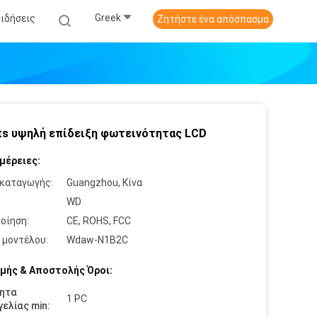
Greek
Ειδήσεις
Ζητήστε ένα απόσπασμα
ts υψηλή επίδειξη φωτεινότητας LCD
μέρειες:
καταγωγής:
Guangzhou, Κίνα
:
WD
οίηση:
CE, ROHS, FCC
 μοντέλου:
Wdaw-N1B2C
μής & Αποστολής Όροι:
ητα
1 PC
ελίας min: