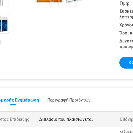
Τιμή:
Συσκε
λεπτομ
Χρόνο
Όροι 
Δυνατ
προσφ
Κ
μερής Ενημέρωση
Περιγραφή Προϊόντων
πος Επίδειξης:
Διπλάσιο που πλαισιώνεται
Οθόνη
Μέγεθ