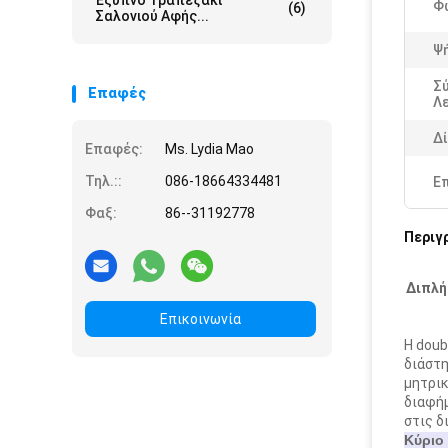
Έξυπνο Τραπεζάκι
Φ
(6)
Σαλονιού Αφής...
Ψ
Σ
Επαφές
Λε
Δί
Επαφές:
Ms. Lydia Mao
Τηλ.::
086-18664334481
Ε
Φαξ:
86--31192778
Περιγ
Διπλή
Επικοινωνία
Η doub
διάστη
μητρικ
διαφήμ
στις δ
Κύριο