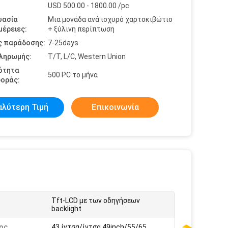
USD 500.00 - 1800.00 /pc
υασία
Μια μονάδα ανά ισχυρό χαρτοκιβώτιο
έρειες:
+ ξύλινη περίπτωση
ς παράδοσης:
7-25days
πληρωμής:
T/T, L/C, Western Union
ότητα
500 PC το μήνα
οράς:
αλύτερη Τιμή
Επικοινωνία
Tft-LCD με των οδηγήσεων
:
backlight
ος
43 ίντσα/ίντσα 49inch/55/65