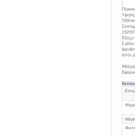
Πλαισι
Υψηλή 
700nit
Σύστημ
1920X
Έξοχο 
Σχέδιο
Διευθε
Ιστός
Αθόρυβ
Εφαρμο
Λεπτο
Επιτ
Μέγε
Μέγι
Φωτε