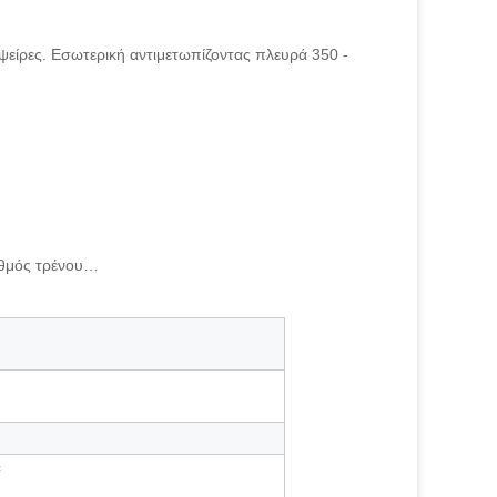
είρες. Εσωτερική αντιμετωπίζοντας πλευρά 350 -
αθμός τρένου…
²