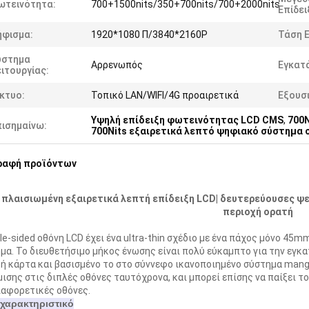
ωτεινότητα:
700+1500nits/350+700nits/700+2000nits
Επίδει
ήφισμα:
1920*1080 Π/3840*2160P
Τάση 
ύστημα
Αρρενωπός
Εγκατ
ιτουργίας:
κτυο:
Τοπικό LAN/WIFI/4G προαιρετικά
Εξουσ
Υψηλή επίδειξη φωτεινότητας LCD CMS
,
700N
πισημαίνω:
700Nits εξαιρετικά λεπτό ψηφιακό σύστημα
ραφή προϊόντων
 πλαισιωμένη εξαιρετικά λεπτή επίδειξη LCD| δευτερεύουσες ψείρ
περιοχή ορατή
le-sided οθόνη LCD έχει ένα ultra-thin σχέδιο με ένα πάχος μόνο 45mm
μα. Το διευθετήσιμο μήκος ένωσης είναι πολύ εύκαμπτο για την εγκα
ή κάρτα και βασισμένο το στο σύννεφο ικανοποιημένο σύστημα mange
ισης στις διπλές οθόνες ταυτόχρονα, και μπορεί επίσης να παίξει 
ιαφορετικές οθόνες.
 χαρακτηριστικό