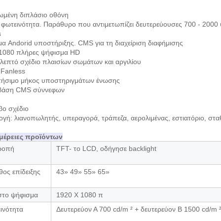
ωμένη διπλάσιο οθόνη
φωτεινότητα. Παράθυρο που αντιμετωπίζει δευτερεύουσες 700 - 2000 ψ
s
α Andorid υποστήριξης. CMS για τη διαχείριση διαφήμισης
1080 πλήρες ψήφισμα HD
λεπτό σχέδιο πλαισίων σωμάτων και αργιλίου
 Fanless
τήσιμο μήκος υποστηριγμάτων ένωσης
-βάση CMS σύννεφων
ο σχέδιο
γή: λιανοπωλητής, υπεραγορά, τράπεζα, αερολιμένας, εστιατόριο, στ
μέρειες προϊόντων
ροπή
TFT- το LCD, οδήγησε backlight
θος επίδειξης
43» 49» 55» 65»
στο ψήφισμα
1920 X 1080 π
ινότητα
Δευτερεύον Α 700 cd/m ² +
δευτερεύον Β
1500
cd/m 