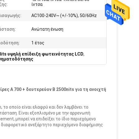
ξης:
ίντσα
Εισαγωγής:
AC100-240V~ (+/-10%), 50/60Hz
άσταση:
Ανώτατη ένωση
ιοδότηση:
1 έτος
its υψηλή επίδειξη φωτεινότητας LCD
,
 σηματοδότησης
ες Α 700 + δευτερεύον Β 2500nits για τη ανοιχτή
, το οποίο είναι ελαφρύ και δεν λαμβάνει το
τάσταση. Είναι εξοπλισμένο με την αρρενωπή
ment, μπορεί να επιδείξει το ίδιο περιεχόμενο
το διαφορετικό ανεξάρτητο περιεχόμενο διαφήμισης