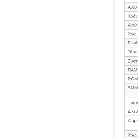
Αναλ
Χρόν
Αναλο
Χρώμ
Γωνί
Τάση
Σύστ
RAM
ROM
SMM
Τρόπ
Δικτ
Διάρ
Χρώ