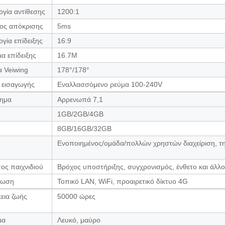
ογία αντίθεσης
1200:1
ος απόκρισης
5ms
γία επίδειξης
16:9
α επίδειξης
16.7M
α Veiwing
178°/178°
 εισαγωγής
Εναλλασσόμενο ρεύμα 100-240V
ημα
Αρρενωπά 7,1
1GB/2GB/4GB
8GB/16GB/32GB
Ενοποιημένος/ομάδα/πολλών χρηστών διαχείριση, τη
ος παιχνιδιού
Βρόχος υποστήριξης, συγχρονισμός, ένθετο και άλλ
ύωση
Τοπικό LAN, WiFi, προαιρετικό δίκτυο 4G
κεια ζωής
50000 ώρες
μα
Λευκό, μαύρο