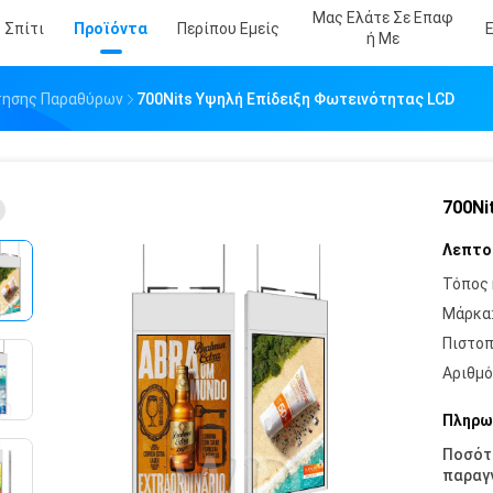
Μας Ελάτε Σε Επαφ
Σπίτι
Προϊόντα
Περίπου Εμείς
Ή Με
τησης Παραθύρων
700Nits Υψηλή Επίδειξη Φωτεινότητας LCD
700Ni
Λεπτο
Τόπος 
Μάρκα
Πιστοπ
Αριθμό
Πληρω
Ποσότ
παραγγ